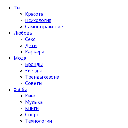
Ты
Красота
Психология
Самовыражение
Любовь
Секс
Дети
Карьера
Мода
Бренды
Звезды
Тренды сезона
Советы
Хобби
Кино
Музыка
Книги
Спорт
Технологии