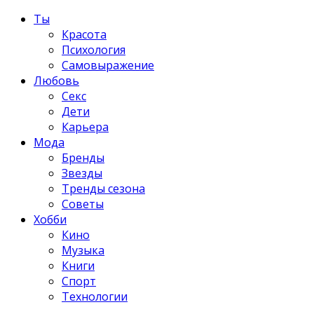
Ты
Красота
Психология
Самовыражение
Любовь
Секс
Дети
Карьера
Мода
Бренды
Звезды
Тренды сезона
Советы
Хобби
Кино
Музыка
Книги
Спорт
Технологии