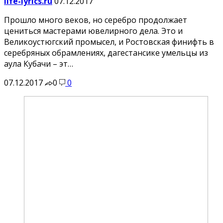
life-lyrics.ru
07.12.2017
Прошло много веков, но серебро продолжает
цениться мастерами ювелирного дела. Это и
Великоустюгский промысел, и Ростовская финифть в
серебряных обрамлениях, дагестансике умельцы из
аула Кубачи – эт…
07.12.2017
0
0