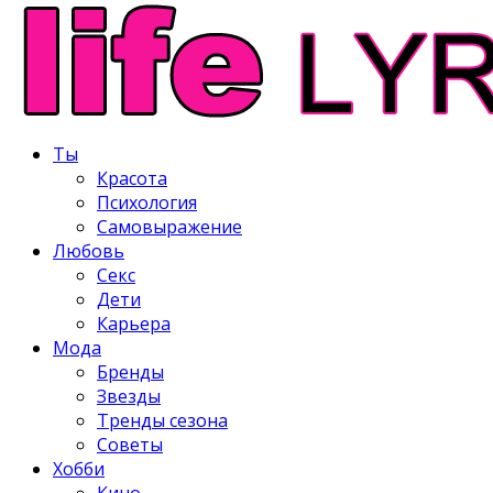
Ты
Красота
Психология
Самовыражение
Любовь
Секс
Дети
Карьера
Мода
Бренды
Звезды
Тренды сезона
Советы
Хобби