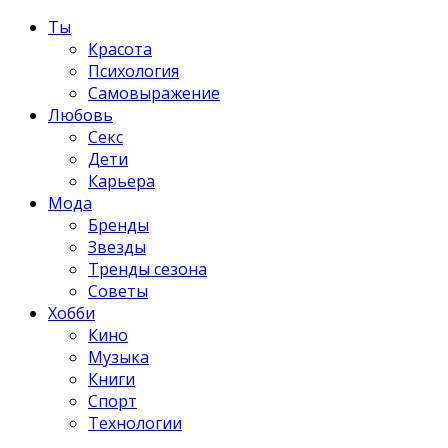
Ты
Красота
Психология
Самовыражение
Любовь
Секс
Дети
Карьера
Мода
Бренды
Звезды
Тренды сезона
Советы
Хобби
Кино
Музыка
Книги
Спорт
Технологии