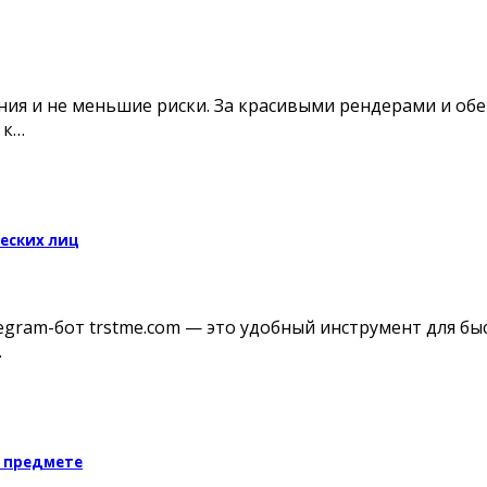
ния и не меньшие риски. За красивыми рендерами и об
 к…
еских лиц
legram-бот trstme.com — это удобный инструмент для б
…
 предмете