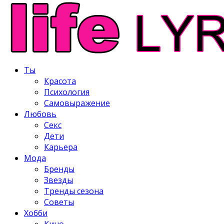
Ты
Красота
Психология
Самовыражение
Любовь
Секс
Дети
Карьера
Мода
Бренды
Звезды
Тренды сезона
Советы
Хобби