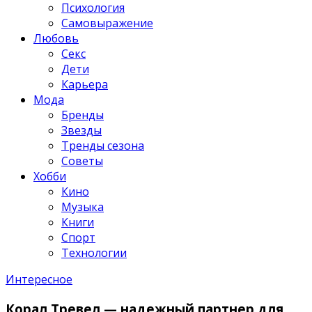
Психология
Самовыражение
Любовь
Секс
Дети
Карьера
Мода
Бренды
Звезды
Тренды сезона
Советы
Хобби
Кино
Музыка
Книги
Спорт
Технологии
Интересное
Корал Тревел — надежный партнер для