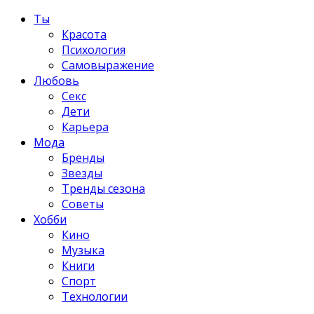
Ты
Красота
Психология
Самовыражение
Любовь
Секс
Дети
Карьера
Мода
Бренды
Звезды
Тренды сезона
Советы
Хобби
Кино
Музыка
Книги
Спорт
Технологии