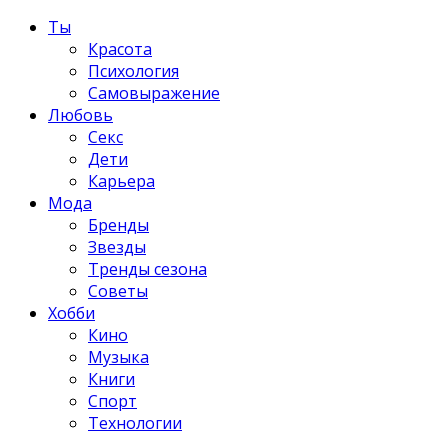
Ты
Красота
Психология
Самовыражение
Любовь
Секс
Дети
Карьера
Мода
Бренды
Звезды
Тренды сезона
Советы
Хобби
Кино
Музыка
Книги
Спорт
Технологии