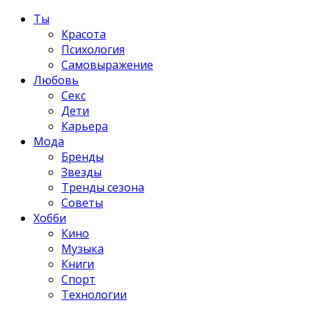
Ты
Красота
Психология
Самовыражение
Любовь
Секс
Дети
Карьера
Мода
Бренды
Звезды
Тренды сезона
Советы
Хобби
Кино
Музыка
Книги
Спорт
Технологии