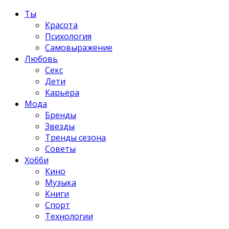
Ты
Красота
Психология
Самовыражение
Любовь
Секс
Дети
Карьера
Мода
Бренды
Звезды
Тренды сезона
Советы
Хобби
Кино
Музыка
Книги
Спорт
Технологии