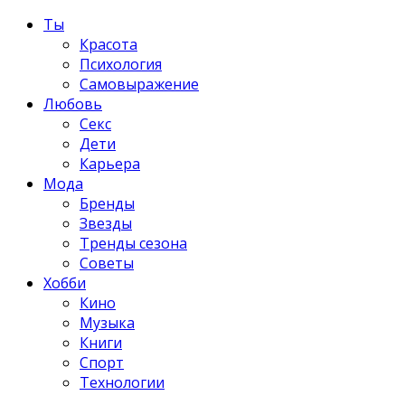
Ты
Красота
Психология
Самовыражение
Любовь
Секс
Дети
Карьера
Мода
Бренды
Звезды
Тренды сезона
Советы
Хобби
Кино
Музыка
Книги
Спорт
Технологии