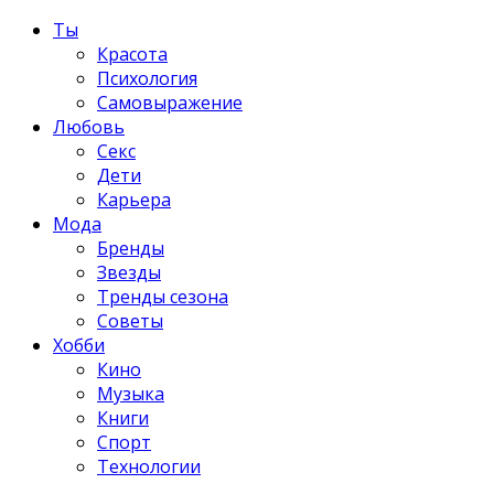
Ты
Красота
Психология
Самовыражение
Любовь
Секс
Дети
Карьера
Мода
Бренды
Звезды
Тренды сезона
Советы
Хобби
Кино
Музыка
Книги
Спорт
Технологии