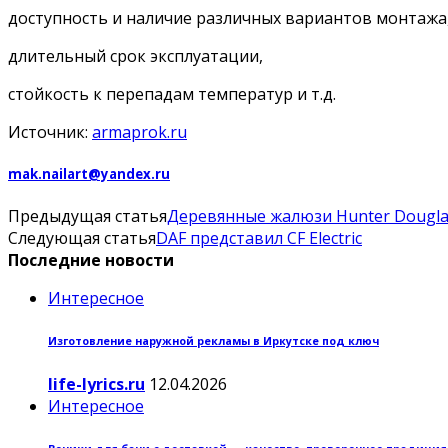
доступность и наличие различных вариантов монтажа
длительный срок эксплуатации,
стойкость к перепадам температур и т.д.
Источник:
armaprok.ru
mak.nailart@yandex.ru
Предыдущая статья
Деревянные жалюзи Hunter Dougla
Следующая статья
DAF представил CF Electric
Последние новости
Интересное
Изготовление наружной рекламы в Иркутске под ключ
life-lyrics.ru
12.04.2026
Интересное