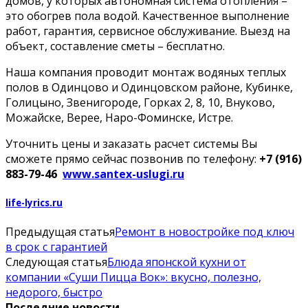
домов, у которых автономная система отопления –
это обогрев пола водой. Качественное выполнение
работ, гарантия, сервисное обслуживание. Выезд на
объект, составление сметы – бесплатно.
Наша компания проводит монтаж водяных теплых
полов в Одинцово и Одинцовском районе, Кубинке,
Голицыно, Звенигороде, Горках 2, 8, 10, Внуково,
Можайске, Верее, Наро-Фоминске, Истре.
Уточнить цены и заказать расчет системы Вы
сможете прямо сейчас позвонив по телефону:
+7 (916)
883-79-46
www.santex-uslugi.ru
life-lyrics.ru
Предыдущая статья
Ремонт в новостройке под ключ
в срок с гарантией
Следующая статья
Блюда японской кухни от
компании «Суши Пицца Вок»: вкусно, полезно,
недорого, быстро
Последние новости