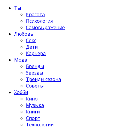
Ты
Красота
Психология
Самовыражение
Любовь
Секс
Дети
Карьера
Мода
Бренды
Звезды
Тренды сезона
Советы
Хобби
Кино
Музыка
Книги
Спорт
Технологии