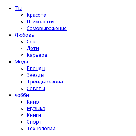
Ты
Красота
Психология
Самовыражение
Любовь
Секс
Дети
Карьера
Мода
Бренды
Звезды
Тренды сезона
Советы
Хобби
Кино
Музыка
Книги
Спорт
Технологии