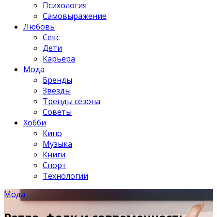
Психология
Самовыражение
Любовь
Секс
Дети
Карьера
Мода
Бренды
Звезды
Тренды сезона
Советы
Хобби
Кино
Музыка
Книги
Спорт
Технологии
Мода