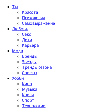
Ты
Красота
Психология
Самовыражение
Любовь
Секс
Дети
Карьера
Мода
Бренды
Звезды
Тренды сезона
Советы
Хобби
Кино
Музыка
Книги
Спорт
Технологии