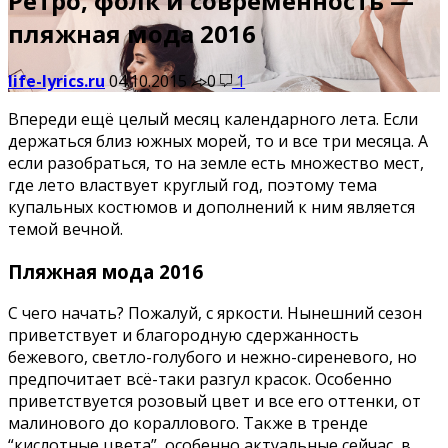
Ретро, фолк и современность —
пляжная мода 2016
life-lyrics.ru
04.10.2015
0
1
Впереди ещё целый месяц календарного лета. Если
держаться близ южных морей, то и все три месяца. А
если разобраться, то на земле есть множество мест,
где лето властвует круглый год, поэтому тема
купальных костюмов и дополнений к ним является
темой вечной.
Пляжная мода 2016
С чего начать? Пожалуй, с яркости. Нынешний сезон
приветствует и благородную сдержанность
бежевого, светло-голубого и нежно-сиреневого, но
предпочитает всё-таки разгул красок. Особенно
приветствуется розовый цвет и все его оттенки, от
малинового до кораллового. Также в тренде
“кислотные цвета”, особенно актуальные сейчас, в