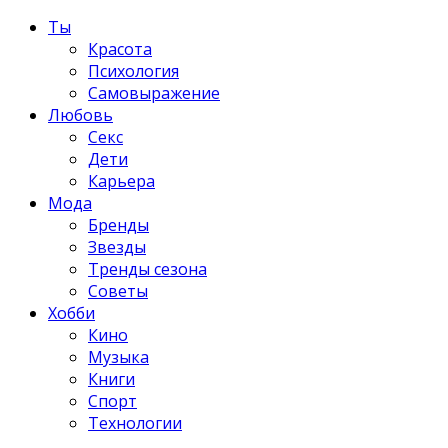
Ты
Красота
Психология
Самовыражение
Любовь
Секс
Дети
Карьера
Мода
Бренды
Звезды
Тренды сезона
Советы
Хобби
Кино
Музыка
Книги
Спорт
Технологии