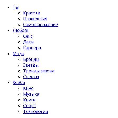
Ты
Красота
Психология
Самовыражение
Любовь
Секс
Дети
Карьера
Мода
Бренды
Звезды
Тренды сезона
Советы
Хобби
Кино
Музыка
Книги
Спорт
Технологии