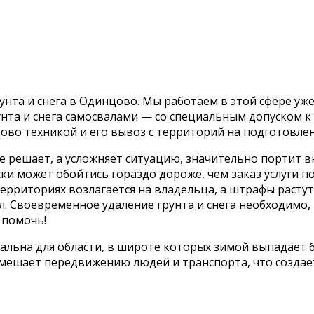
та и снега в Одинцово. Мы работаем в этой сфере уже 
рунта и снега самосвалами — со специальным допуском 
ово техникой и его вывоз с территорий на подготовле
не решает, а усложняет ситуацию, значительно портит в
и может обойтись гораздо дороже, чем заказ услуги по
рриториях возлагается на владельца, а штрафы растут и
л. Своевременное удаление грунта и снега необходимо,
 помочь!
уальна для области, в широте которых зимой выпадает 
 мешает передвижению людей и транспорта, что созда