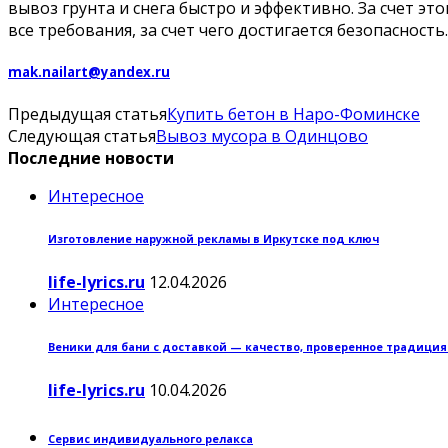
вывоз грунта и снега быстро и эффективно. За счет э
все требования, за счет чего достигается безопасность.
mak.nailart@yandex.ru
Предыдущая статья
Купить бетон в Наро-Фоминске
Следующая статья
Вывоз мусора в Одинцово
Последние новости
Интересное
Изготовление наружной рекламы в Иркутске под ключ
life-lyrics.ru
12.04.2026
Интересное
Веники для бани с доставкой — качество, проверенное традици
life-lyrics.ru
10.04.2026
Сервис индивидуального релакса