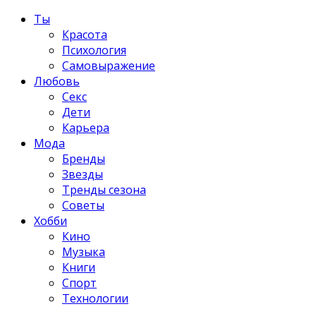
Ты
Красота
Психология
Самовыражение
Любовь
Секс
Дети
Карьера
Мода
Бренды
Звезды
Тренды сезона
Советы
Хобби
Кино
Музыка
Книги
Спорт
Технологии