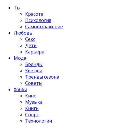
Ты
Красота
Психология
Самовыражение
Любовь
Секс
Дети
Карьера
Мода
Бренды
Звезды
Тренды сезона
Советы
Хобби
Кино
Музыка
Книги
Спорт
Технологии