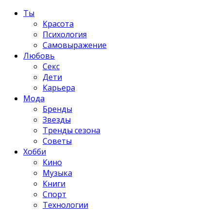
Ты
Красота
Психология
Самовыражение
Любовь
Секс
Дети
Карьера
Мода
Бренды
Звезды
Тренды сезона
Советы
Хобби
Кино
Музыка
Книги
Спорт
Технологии