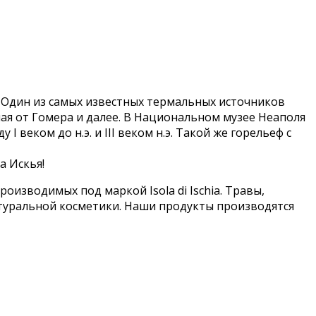
. Один из самых известных термальных источников
ная от Гомера и далее. В Национальном музее Неаполя
еком до н.э. и III веком н.э. Такой же горельеф с
а Искья!
оизводимых под маркой Isola di Ischia. Травы,
атуральной косметики. Наши продукты производятся