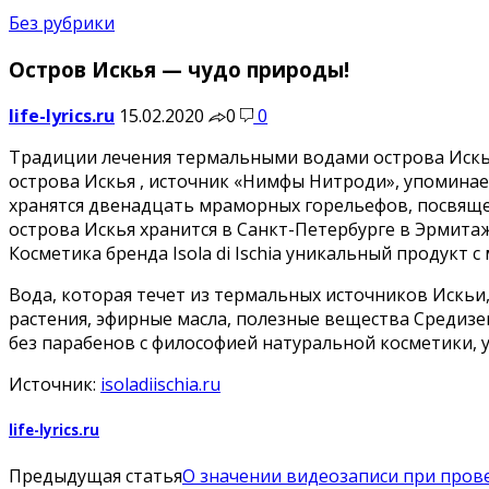
Без рубрики
Остров Искья — чудо природы!
life-lyrics.ru
15.02.2020
0
0
Традиции лечения термальными водами острова Искья в
острова Искья , источник «Нимфы Нитроди», упоминает
хранятся двенадцать мраморных горельефов, посвященн
острова Искья хранится в Санкт-Петербурге в Эрмитаж
Косметика бренда Isola di Ischia уникальный продукт
Вода, которая течет из термальных источников Искьи,
растения, эфирные масла, полезные вещества Средизе
без парабенов с философией натуральной косметики, 
Источник:
isoladiischia.ru
life-lyrics.ru
Предыдущая статья
О значении видеозаписи при пров