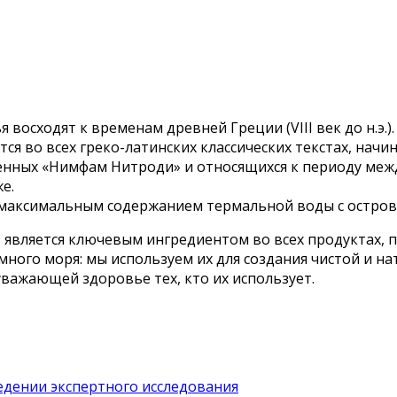
осходят к временам древней Греции (VIII век до н.э.)
ся во всех греко-латинских классических текстах, начи
ых «Нимфам Нитроди» и относящихся к периоду между I в
е.
 с максимальным содержанием термальной воды с остров
 является ключевым ингредиентом во всех продуктах, пр
много моря: мы используем их для создания чистой и н
уважающей здоровье тех, кто их использует.
едении экспертного исследования