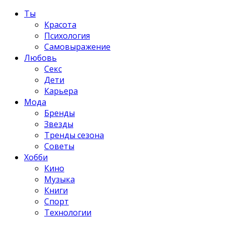
Ты
Красота
Психология
Самовыражение
Любовь
Секс
Дети
Карьера
Мода
Бренды
Звезды
Тренды сезона
Советы
Хобби
Кино
Музыка
Книги
Спорт
Технологии