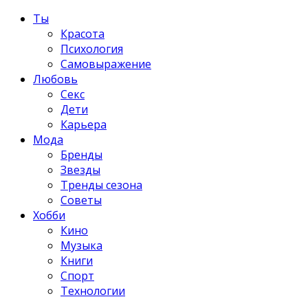
Ты
Красота
Психология
Самовыражение
Любовь
Секс
Дети
Карьера
Мода
Бренды
Звезды
Тренды сезона
Советы
Хобби
Кино
Музыка
Книги
Спорт
Технологии