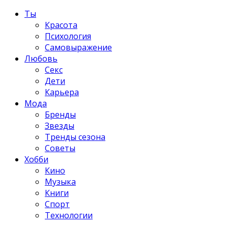
Ты
Красота
Психология
Самовыражение
Любовь
Секс
Дети
Карьера
Мода
Бренды
Звезды
Тренды сезона
Советы
Хобби
Кино
Музыка
Книги
Спорт
Технологии