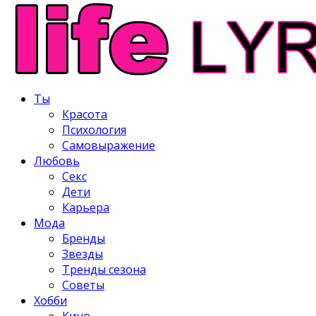
Ты
Красота
Психология
Самовыражение
Любовь
Секс
Дети
Карьера
Мода
Бренды
Звезды
Тренды сезона
Советы
Хобби