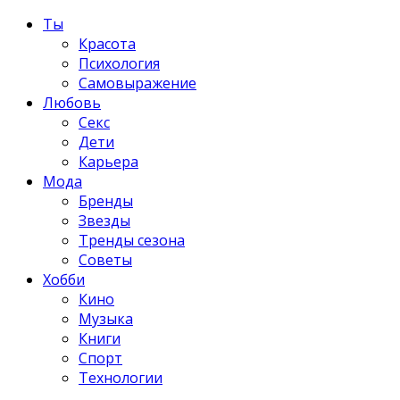
Ты
Красота
Психология
Самовыражение
Любовь
Секс
Дети
Карьера
Мода
Бренды
Звезды
Тренды сезона
Советы
Хобби
Кино
Музыка
Книги
Спорт
Технологии