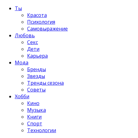
Ты
Красота
Психология
Самовыражение
Любовь
Секс
Дети
Карьера
Мода
Бренды
Звезды
Тренды сезона
Советы
Хобби
Кино
Музыка
Книги
Спорт
Технологии