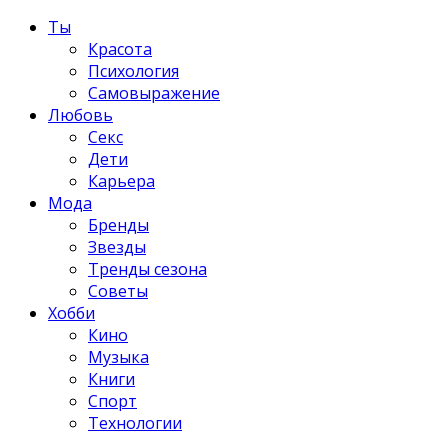
Ты
Красота
Психология
Самовыражение
Любовь
Секс
Дети
Карьера
Мода
Бренды
Звезды
Тренды сезона
Советы
Хобби
Кино
Музыка
Книги
Спорт
Технологии