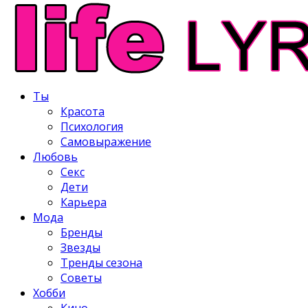
Ты
Красота
Психология
Самовыражение
Любовь
Секс
Дети
Карьера
Мода
Бренды
Звезды
Тренды сезона
Советы
Хобби