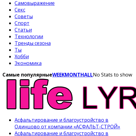
Самовыражение
Секс
Советы
Спорт
Статьи
Технологии
Тренды сезона
Ты
Хобби
Экономика
Самые популярные
WEEK
MONTH
ALL
No Stats to show
Асфальтирование и благоустройство в
Одинцово от компании «АСФАЛЬТ-СТРОЙ»
Асфальтирование и благоустройство в