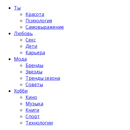
Ты
Красота
Психология
Самовыражение
Любовь
Секс
Дети
Карьера
Мода
Бренды
Звезды
Тренды сезона
Советы
Хобби
Кино
Музыка
Книги
Спорт
Технологии