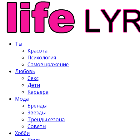
Ты
Красота
Психология
Самовыражение
Любовь
Секс
Дети
Карьера
Мода
Бренды
Звезды
Тренды сезона
Советы
Хобби