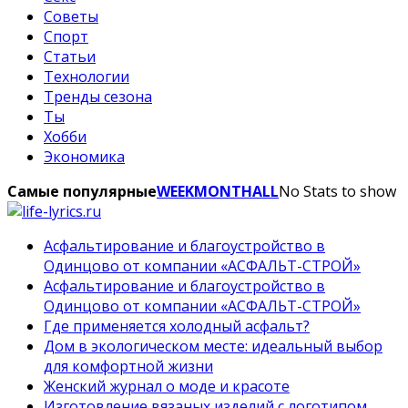
Советы
Спорт
Статьи
Технологии
Тренды сезона
Ты
Хобби
Экономика
Самые популярные
WEEK
MONTH
ALL
No Stats to show
Асфальтирование и благоустройство в
Одинцово от компании «АСФАЛЬТ-СТРОЙ»
Асфальтирование и благоустройство в
Одинцово от компании «АСФАЛЬТ-СТРОЙ»
Где применяется холодный асфальт?
Дом в экологическом месте: идеальный выбор
для комфортной жизни
Женский журнал о моде и красоте
Изготовление вязаных изделий с логотипом