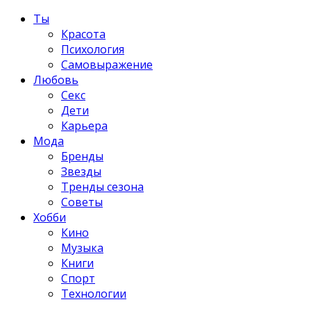
Ты
Красота
Психология
Самовыражение
Любовь
Секс
Дети
Карьера
Мода
Бренды
Звезды
Тренды сезона
Советы
Хобби
Кино
Музыка
Книги
Спорт
Технологии