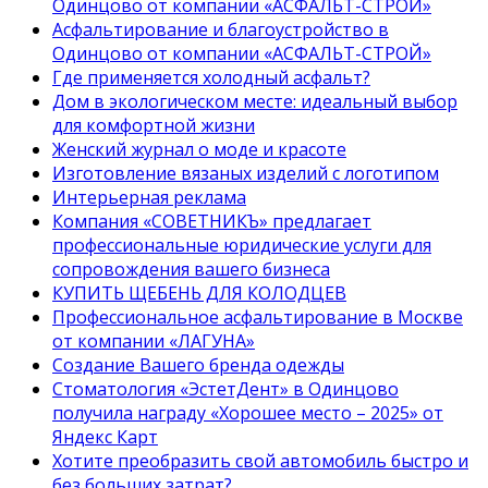
Одинцово от компании «АСФАЛЬТ-СТРОЙ»
Асфальтирование и благоустройство в
Одинцово от компании «АСФАЛЬТ-СТРОЙ»
Где применяется холодный асфальт?
Дом в экологическом месте: идеальный выбор
для комфортной жизни
Женский журнал о моде и красоте
Изготовление вязаных изделий с логотипом
Интерьерная реклама
Компания «СОВЕТНИКЪ» предлагает
профессиональные юридические услуги для
сопровождения вашего бизнеса
КУПИТЬ ЩЕБЕНЬ ДЛЯ КОЛОДЦЕВ
Профессиональное асфальтирование в Москве
от компании «ЛАГУНА»
Создание Вашего бренда одежды
Стоматология «ЭстетДент» в Одинцово
получила награду «Хорошее место – 2025» от
Яндекс Карт
Хотите преобразить свой автомобиль быстро и
без больших затрат?