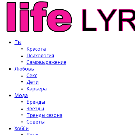
Ты
Красота
Психология
Самовыражение
Любовь
Секс
Дети
Карьера
Мода
Бренды
Звезды
Тренды сезона
Советы
Хобби