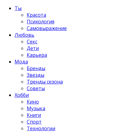
Ты
Красота
Психология
Самовыражение
Любовь
Секс
Дети
Карьера
Мода
Бренды
Звезды
Тренды сезона
Советы
Хобби
Кино
Музыка
Книги
Спорт
Технологии