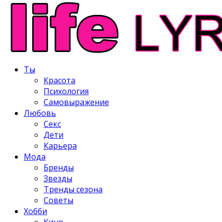
Ты
Красота
Психология
Самовыражение
Любовь
Секс
Дети
Карьера
Мода
Бренды
Звезды
Тренды сезона
Советы
Хобби