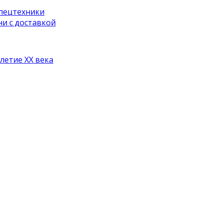
спецтехники
и с доставкой
илетие ХХ века