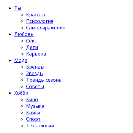
Ты
Красота
Психология
Самовыражение
Любовь
Секс
Дети
Карьера
Мода
Бренды
Звезды
Тренды сезона
Советы
Хобби
Кино
Музыка
Книги
Спорт
Технологии