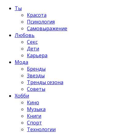
Ты
Красота
Психология
Самовыражение
Любовь
Секс
Дети
Карьера
Мода
Бренды
Звезды
Тренды сезона
Советы
Хобби
Кино
Музыка
Книги
Спорт
Технологии