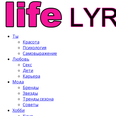
Ты
Красота
Психология
Самовыражение
Любовь
Секс
Дети
Карьера
Мода
Бренды
Звезды
Тренды сезона
Советы
Хобби