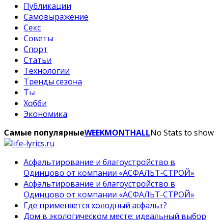
Публикации
Самовыражение
Секс
Советы
Спорт
Статьи
Технологии
Тренды сезона
Ты
Хобби
Экономика
Самые популярные
WEEK
MONTH
ALL
No Stats to show
Асфальтирование и благоустройство в
Одинцово от компании «АСФАЛЬТ-СТРОЙ»
Асфальтирование и благоустройство в
Одинцово от компании «АСФАЛЬТ-СТРОЙ»
Где применяется холодный асфальт?
Дом в экологическом месте: идеальный выбор