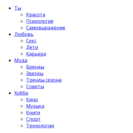
Ты
Красота
Психология
Самовыражение
Любовь
Секс
Дети
Карьера
Мода
Бренды
Звезды
Тренды сезона
Советы
Хобби
Кино
Музыка
Книги
Спорт
Технологии