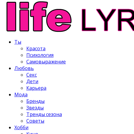
Ты
Красота
Психология
Самовыражение
Любовь
Секс
Дети
Карьера
Мода
Бренды
Звезды
Тренды сезона
Советы
Хобби