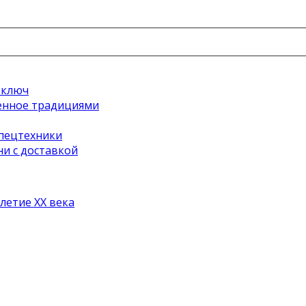
 ключ
ренное традициями
спецтехники
и с доставкой
илетие ХХ века