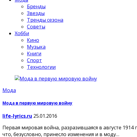
Бренды
Звезды
Тренды сезона
Советы
Хобби
Кино
Музыка
Книги
Спорт
Технологии
Мода
Мода в первую мировую войну
life-lyrics.ru
25.01.2016
Первая мировая война, разразившаяся в августе 1914
что, безусловно, принесло изменения и в моду…