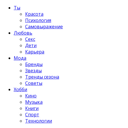
Ты
Красота
Психология
Самовыражение
Любовь
Секс
Дети
Карьера
Мода
Бренды
Звезды
Тренды сезона
Советы
Хобби
Кино
Музыка
Книги
Спорт
Технологии